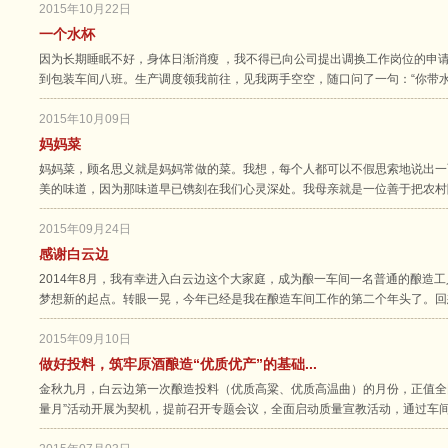
2015年10月22日
一个水杯
因为长期睡眠不好，身体日渐消瘦 ，我不得已向公司提出调换工作岗位的申
到包装车间八班。生产调度领我前往，见我两手空空，随口问了一句：“你带
2015年10月09日
妈妈菜
妈妈菜，顾名思义就是妈妈常做的菜。我想，每个人都可以不假思索地说出一
美的味道，因为那味道早已镌刻在我们心灵深处。我母亲就是一位善于把农村
2015年09月24日
感谢白云边
2014年8月，我有幸进入白云边这个大家庭，成为酿一车间一名普通的酿造
梦想新的起点。转眼一晃，今年已经是我在酿造车间工作的第二个年头了。回
2015年09月10日
做好投料，筑牢原酒酿造“优质优产”的基础...
金秋九月，白云边第一次酿造投料（优质高粱、优质高温曲）的月份，正值全国
量月”活动开展为契机，提前召开专题会议，全面启动质量宣教活动，通过车