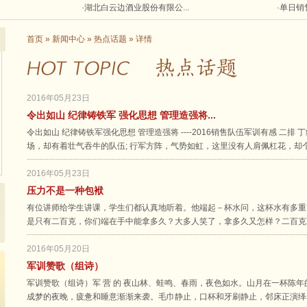
·
湖北白云边酒业股份有限公...
·
单日销售
首页
»
新闻中心
»
热点话题
» 详情
2016年05月23日
令出如山 纪律铸铁军 强化思想 管理造强将...
令出如山 纪律铸铁军强化思想 管理造强将 ----2016销售队伍军训有感 二
场，却有着壮气吞牛的队伍; 行军方阵，气势如虹，这里没有人肩佩杠花，却
2016年05月23日
压力不是一种包袱
有位讲师给学生讲课，学生们都认真地听着。他端起－杯水问，这杯水有多重
是只有二百克，你们端在手中能拿多久？大多人笑了，拿多久又怎样？二百克
2016年05月20日
军训赞歌（组诗）
军训赞歌（组诗）军 营 的 夜山林、蛙鸣、春雨，夜色如水。山月在一杯陈
成梦的夜晚，疲惫和睡意渐渐来袭。毛巾静止，口杯和牙刷静止，邻床正演绎