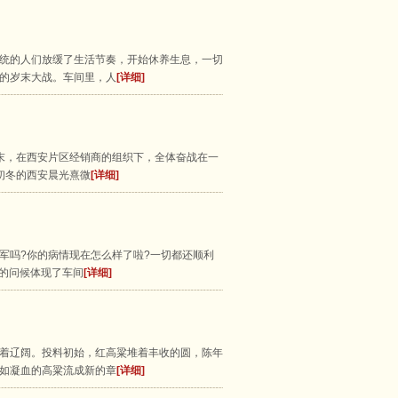
统的人们放缓了生活节奏，开始休养生息，一切
的岁末大战。车间里，人
[详细]
周末，在西安片区经销商的组织下，全体奋战在一
初冬的西安晨光熹微
[详细]
发军吗?你的病情现在怎么样了啦?一切都还顺利
串的问候体现了车间
[详细]
着辽阔。投料初始，红高粱堆着丰收的圆，陈年
如凝血的高粱流成新的章
[详细]