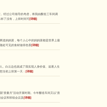
请。经过公司领导的考虑，将我由酿造三车间调
水杯了没有，上班时间可
[详细]
两道妈妈菜，每个人心中的妈妈菜都是世界上最
随处可见的食材做得色香
[详细]
工人。白云边也就成了我实现人身价值、追逐人生
想当初上班第一天：
[详细]
“质量月”活动开展时期。今年酿造车间又以“质
间会议和班组会议及
[详细]