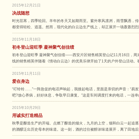
2015年12月21日
决战随想
时光荏苒，四季轮回。羊年的冬天又如期而至。窗外寒风凛冽，雨雪飘洒，传
都变得轻松、逍遥。然而，现代化的白云边生产线上，却正展开一场轰轰烈烈
2015年11月18日
初冬登山迎旺季 凝神聚气创佳绩
初冬登山迎旺季 凝神聚气创佳绩——西安片区销售精英登山记11月16日，
线的销售精英伴随着《情动白云边》的优美乐律开始了1天的户外登山活动。
2015年11月11日
爱在身边
“叮铃铃……”一阵急促的电话声响起，我接起电话，里面是亲切的声音：“易
吧?放心养病，好好休息，争取早日康复。”这是车间调度打来的电话，一连
2015年10月29日
用诚实打造精品
秋季是酿造生产的开端。点燃了酿造的烟火，九月的上空，烟和白云一起追逐
的酒醪泛出历史母本的味道。这一刻，酒的过往被醇浓味道展开，离了田地后