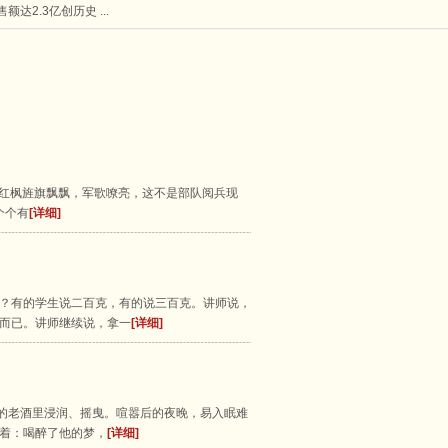
额达2.3亿创历史 ...
排 丁红枫旌旗飘飘，军歌嘹亮，这不是部队阅兵现
个个有
[详细]
？有的学生说二百克，有的说三百克。讲师说，
而已。讲师继续说，拿一
[详细]
年的老酒里浸润、摇曳。喧嚣后的夜晚，易入眠难
着：喝醉了他的梦，
[详细]