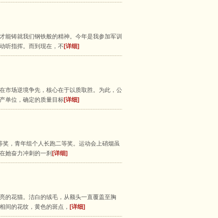
才能铸就我们钢铁般的精神。今年是我参加军训
动听指挥。而到现在，不
[详细]
在市场逆境争先，核心在于以质取胜。为此，公
产单位，确定的质量目标
[详细]
三等奖，青年组个人长跑二等奖。运动会上硝烟虽
在她奋力冲刺的一刹
[详细]
亮的花猫。洁白的绒毛，从额头一直覆盖至胸
相间的花纹，黄色的斑点，
[详细]