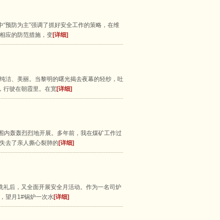
中“预防为主”强调了抓好安全工作的策略，在维
相应的防范措施，变
[详细]
纯洁、美丽。当黎明的曙光揭去夜幕的轻纱，吐
，行驶在朝霞里。在宽
[详细]
范围内轰轰烈烈地开展。多年前，我在煤矿工作过
失去了亲人撕心裂肺的
[详细]
的洗礼后，又全面开展安全月活动。作为一名司炉
，望月1#锅炉一次水
[详细]