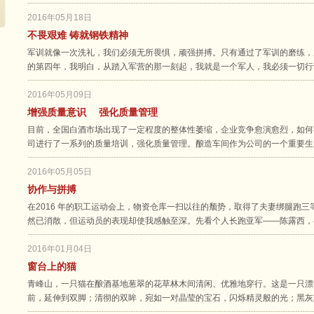
2016年05月18日
不畏艰难 铸就钢铁精神
军训就像一次洗礼，我们必须无所畏惧，顽强拼搏。只有通过了军训的磨练，
的第四年，我明白，从踏入军营的那一刻起，我就是一个军人，我必须一切行
2016年05月09日
增强质量意识 强化质量管理
目前，全国白酒市场出现了一定程度的整体性萎缩，企业竞争愈演愈烈，如何
司进行了一系列的质量培训，强化质量管理。酿造车间作为公司的一个重要生
2016年05月05日
协作与拼搏
在2016 年的职工运动会上，物资仓库一扫以往的颓势，取得了夫妻绑腿跑
然已消散，但运动员的表现却使我感触至深。先看个人长跑亚军——陈露西，
2016年01月04日
窗台上的猫
青峰山，一只猫在酿酒基地葱翠的花草林木间清闲、优雅地穿行。这是一只漂
前，延伸到双脚；清彻的双眸，宛如一对晶莹的宝石，闪烁精灵般的光；黑灰