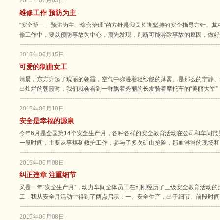
2015年07月03日
维修工作 预防为主
“安全第一、预防为主、综合治理”的方针是我国长期坚持的安全指导方针。其
修工作中，要以预防事故为中心，预先发现，判断可能导致事故的原因，做好
2015年06月15日
可爱的制曲女工
清晨，东方升起了瑰丽的朝霞，空气中弥漫着轻纱般的薄雾。是那么的宁静、
出灿烂的朝霞时，我们就会看到一群飘着秀丽的长发骑着摩托车的“美丽大军”
2015年06月10日
安全是幸福的源泉
今年6月是全国第14个安全生产月，各种各样的安全教育活动在公司和车间
一段时间，主要从事煤矿救护工作，参与了多次矿山抢险，那血淋淋的现场和
2015年06月08日
纠正违章 注重细节
又是一年“安全生产月”，动力车间全体员工在刚刚经历了三级安全教育活动
工，我从安全月活动中得到了两点启示：一、安全生产，出于细节。前段时间
2015年06月08日