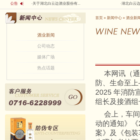
公告
·
关于湖北白云边酒业股份有...
·
湖北白云边
首页
»
新闻中心
»
酒业新
酒业新闻
公司动态
媒体广场
热点话题
本网讯（通
防、生命至上
2025 年
组长及接酒组
会上，车间
动的通知》《2
案》及《包装