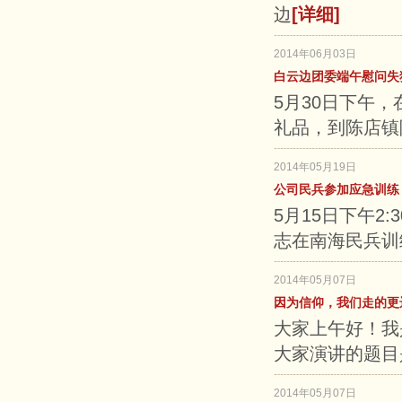
边
[详细]
2014年06月03日
白云边团委端午慰问失
5月30日下午
礼品，到陈店镇
2014年05月19日
公司民兵参加应急训练
5月15日下午2
志在南海民兵训
2014年05月07日
因为信仰，我们走的更
大家上午好！我
大家演讲的题目
2014年05月07日