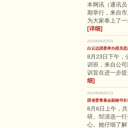
本网讯（通讯员
期举行，来自市
为大家奉上了一
[详细]
2014年08月25日
白云边团委举办团员思
8月23日下午
训班，来自公司
训旨在进一步提
细]
2014年08月07日
团省委青基会副秘书长
8月6日上午，
研。邹清选一行
心。她仔细了解