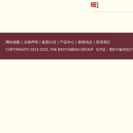
细]
网站地图
|
法律声明
|
集团介绍
|
产品中心
|
新闻动态
|
联系我们
COPYRIGHT© 2013-2015, THE BAIYUNBIAN GROUP ICP证：鄂ICP备05027