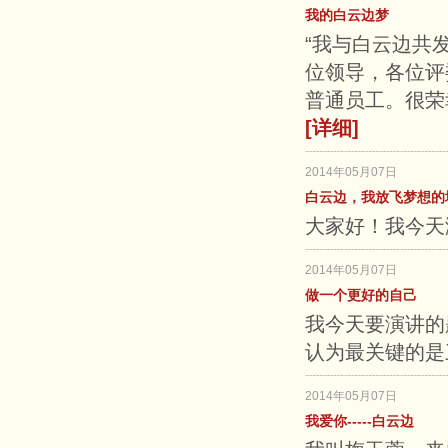
我的白云边梦
“我与白云边共
位领导，各位评
普通员工。很荣
[详细]
2014年05月07日
白云边，我放飞梦想的
大家好！我今天
2014年05月07日
做一个更好的自己
我今天要演讲的
认为最关键的是
2014年05月07日
我爱你-----白云边