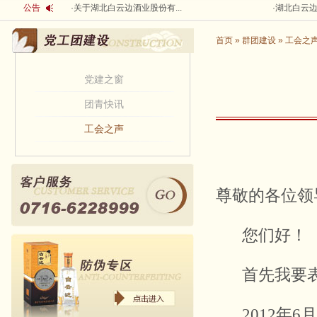
公告
·
关于湖北白云边酒业股份有...
·
湖北白云边
首页
»
群团建设
»
工会之
党建之窗
团青快讯
工会之声
尊敬的各位领
您们好！
首先我要
2012
年
6