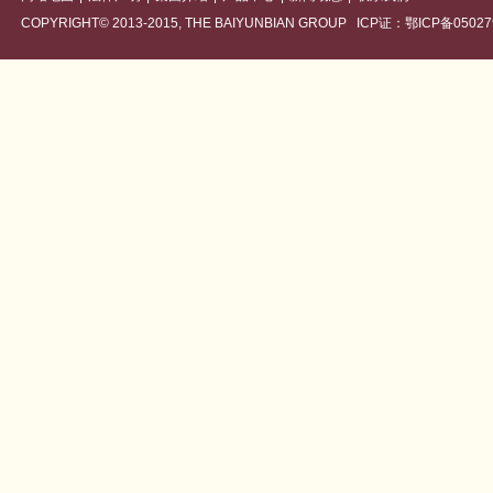
COPYRIGHT© 2013-2015, THE BAIYUNBIAN GROUP ICP证：鄂ICP备05027