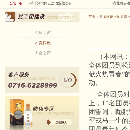
公告
·
关于湖北白云边酒业股份有...
·
湖北白云边
首页
»
群团建设
»
团青快
党建之窗
团青快讯
工会之声
（本网讯：
全体团员到松
献火热青春”
动。
全体团员对
上，15名团
团誓词，鞠躬
军戎马一生的
团员青年们今