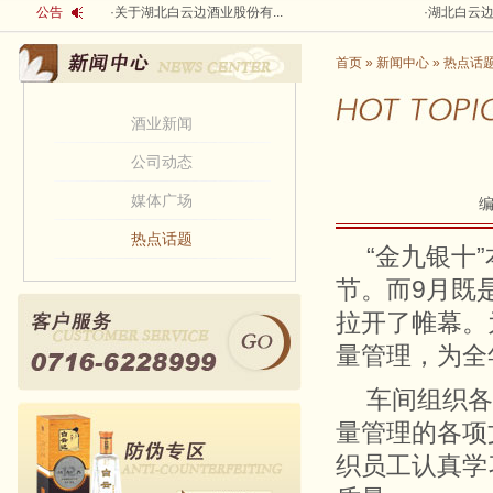
公告
·
关于湖北白云边酒业股份有...
·
湖北白云边
首页
»
新闻中心
»
热点话
酒业新闻
公司动态
媒体广场
热点话题
“金九银十
节。而9月既
拉开了帷幕。
量管理，为全
车间组织各
量管理的各项
织员工认真学